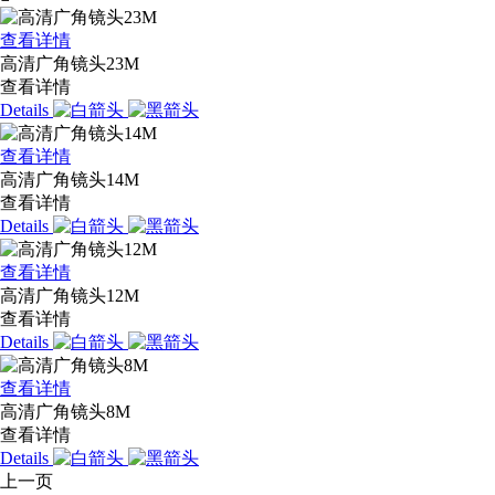
查看详情
高清广角镜头23M
查看详情
Details
查看详情
高清广角镜头14M
查看详情
Details
查看详情
高清广角镜头12M
查看详情
Details
查看详情
高清广角镜头8M
查看详情
Details
上一页