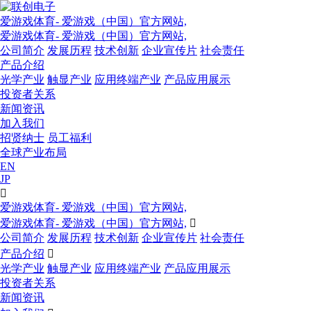
爱游戏体育- 爱游戏（中国）官方网站,
爱游戏体育- 爱游戏（中国）官方网站,
公司简介
发展历程
技术创新
企业宣传片
社会责任
产品介绍
光学产业
触显产业
应用终端产业
产品应用展示
投资者关系
新闻资讯
加入我们
招贤纳士
员工福利
全球产业布局
EN
JP

爱游戏体育- 爱游戏（中国）官方网站,
爱游戏体育- 爱游戏（中国）官方网站,

公司简介
发展历程
技术创新
企业宣传片
社会责任
产品介绍

光学产业
触显产业
应用终端产业
产品应用展示
投资者关系
新闻资讯