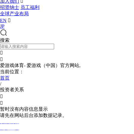
加入我们

招贤纳士
员工福利
全球产业布局
EN

JP
搜索


爱游戏体育- 爱游戏（中国）官方网站,
当前位置：
首页
/
投资者关系


暂时没有内容信息显示
请先在网站后台添加数据记录。
发展历程
规划蓝图